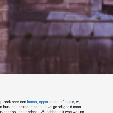
 Op zoek naar een
kamer
,
appartement
of
studio
, wij
in huis, een bruisend centrum vol gezelligheid maar
is daar ook aan gedacht. Wij hebben elk type woning