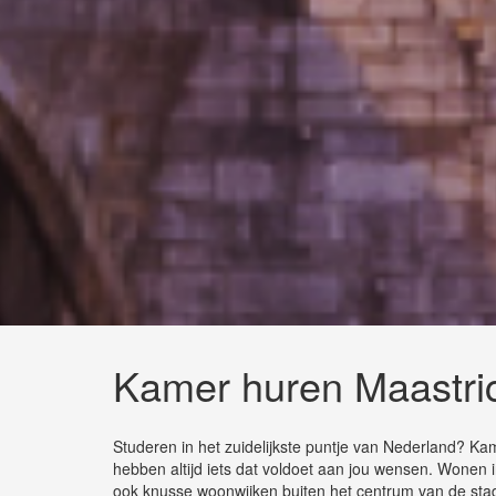
Kamer huren Maastri
Studeren in het zuidelijkste puntje van Nederland? K
hebben altijd iets dat voldoet aan jou wensen. Wonen i
ook knusse woonwijken buiten het centrum van de stad