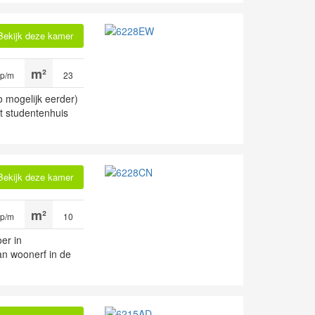
Bekijk deze kamer
 p/m
23
 mogelijk eerder)
t studentenhuis
Bekijk deze kamer
 p/m
10
er in
an woonerf in de