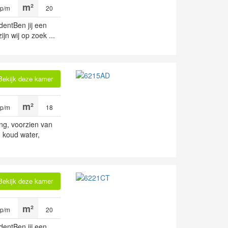
 p/m
20
dentBen jij een
jn wij op zoek ...
Bekijk deze kamer
 p/m
18
ng, voorzien van
 koud water,
Bekijk deze kamer
 p/m
20
dentBen jij een