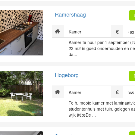
Ramershaag
Kamer
463
Kamer te huur per 1 september (zo
23 m2 in goed onderhouden en ne
da...
Hogeborg
Kamer
365
Te h. mooie kamer met laminaatvlo
studentenhuis met tuin, gelegen a
wijk â€œDe ...