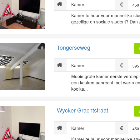
Kamer
450
Kamer te huur voor mannelijke stu
gezellige en sociale student? Dan zi
Tongerseweg
Kamer
395
Mooie grote kamer eerste verdiepi
een keuken aanrecht met warm en
koelka...
Wycker Grachtstraat
Kamer
450
Kamer te huur voor mannelijke stu