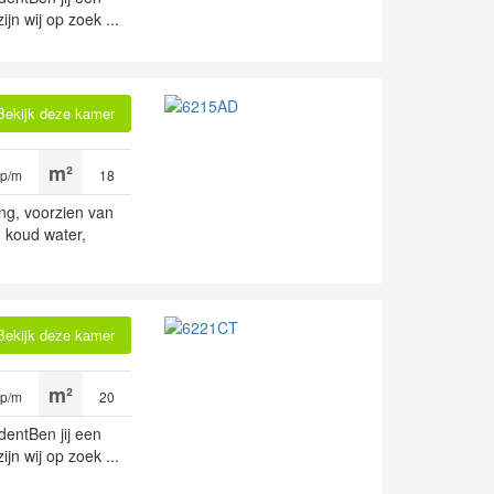
jn wij op zoek ...
Bekijk deze kamer
 p/m
18
ng, voorzien van
 koud water,
Bekijk deze kamer
 p/m
20
dentBen jij een
jn wij op zoek ...