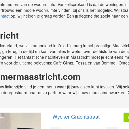
ierkante meters van de woonruimte. Vanzelfsprekend is dat de woningen 
rtrouwd een mooie woonruimte vinden, bij ons is het mogelijk. Wij staa
ontact
op, wij helpen je graag verder. Ben jij degene die zoekt naar een
richt
derland, we zijn aanbeland in Zuid-Limburg in het prachtige Maastric
a terug in de tijd en kom van alles te weten over de historie van de 
 jongeren. Het fantastische nachtleven in Maastricht moet je echt eens 
en voor de ultieme belevenis: Café Cliniq, Fessa en van Bommel. Ontd
amermaastricht.com
 linkerzijde vind je een menu waar jij jouw eisen kunt invullen. Wij s
rd je doorgestuurd naar onze partner waar wij nauw mee samenwerken. 
Wycker Grachtstraat