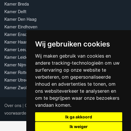
Kamer Breda
Kamer Delft
Kamer Den Haag
Kamer Eindhoven
Kamer Enschede
Kamer Haarlem
Wij gebruiken cookies
Kamer Leeuwarden
Wij maken gebruik van cookies en
Kamer Leiden
andere tracking-technologieën om uw
Kamer Nijmegen
surfervaring op onze website te
Kamer Rotterdam
verbeteren, om gepersonaliseerde
Kamer Utrecht
inhoud en advertenties te tonen, om
Kamer Zwolle
ons websiteverkeer te analyseren en
om te begrijpen waar onze bezoekers
vandaan komen.
Over ons
|
Contact
|
Adverteren
|
Sitemap
|
Algemene
voorwaarden
Update cookies preferences
Ik ga akkoord
Ik weiger