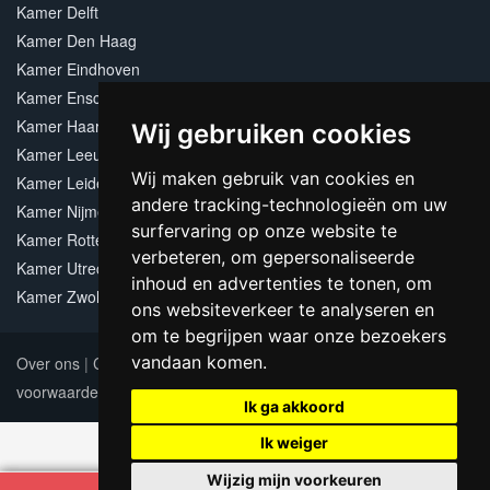
Kamer Delft
Kamer Den Haag
Kamer Eindhoven
Kamer Enschede
Kamer Haarlem
Wij gebruiken cookies
Kamer Leeuwarden
Wij maken gebruik van cookies en
Kamer Leiden
andere tracking-technologieën om uw
Kamer Nijmegen
surfervaring op onze website te
Kamer Rotterdam
verbeteren, om gepersonaliseerde
Kamer Utrecht
inhoud en advertenties te tonen, om
Kamer Zwolle
ons websiteverkeer te analyseren en
om te begrijpen waar onze bezoekers
vandaan komen.
Over ons
|
Contact
|
Adverteren
|
Sitemap
|
Algemene
voorwaarden
Update cookies preferences
Ik ga akkoord
Ik weiger
Wijzig mijn voorkeuren