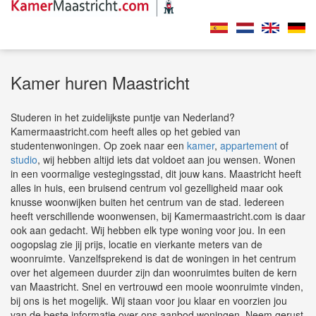
Kamer huren Maastricht
Studeren in het zuidelijkste puntje van Nederland?
Kamermaastricht.com heeft alles op het gebied van
studentenwoningen. Op zoek naar een
kamer
,
appartement
of
studio
, wij hebben altijd iets dat voldoet aan jou wensen. Wonen
in een voormalige vestegingsstad, dit jouw kans. Maastricht heeft
alles in huis, een bruisend centrum vol gezelligheid maar ook
knusse woonwijken buiten het centrum van de stad. Iedereen
heeft verschillende woonwensen, bij Kamermaastricht.com is daar
ook aan gedacht. Wij hebben elk type woning voor jou. In een
oogopslag zie jij prijs, locatie en vierkante meters van de
woonruimte. Vanzelfsprekend is dat de woningen in het centrum
over het algemeen duurder zijn dan woonruimtes buiten de kern
van Maastricht. Snel en vertrouwd een mooie woonruimte vinden,
bij ons is het mogelijk. Wij staan voor jou klaar en voorzien jou
van de beste informatie over ons aanbod woningen. Neem gerust