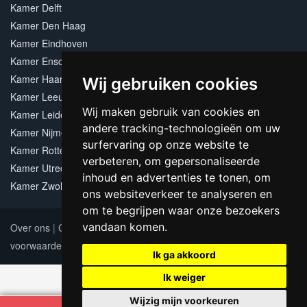
Kamer Delft
Kamer Den Haag
Kamer Eindhoven
Kamer Enschede
Kamer Haarlem
Wij gebruiken cookies
Kamer Leeuwarden
Wij maken gebruik van cookies en
Kamer Leiden
andere tracking-technologieën om uw
Kamer Nijmegen
surfervaring op onze website te
Kamer Rotterdam
verbeteren, om gepersonaliseerde
Kamer Utrecht
inhoud en advertenties te tonen, om
Kamer Zwolle
ons websiteverkeer te analyseren en
om te begrijpen waar onze bezoekers
vandaan komen.
Over ons
|
Contact
|
Adverteren
|
Sitemap
|
Algemene
voorwaarden
Update cookies preferences
Ik ga akkoord
Ik weiger
Wijzig mijn voorkeuren