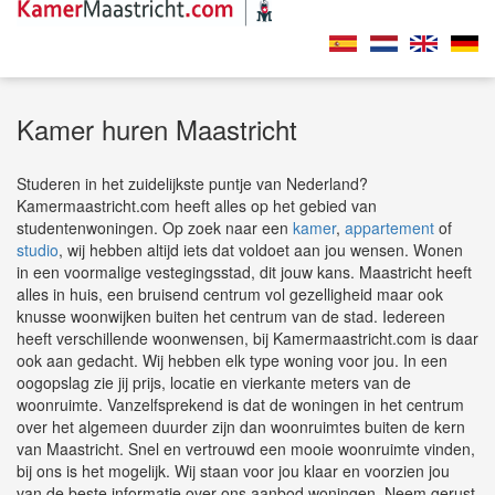
Kamer huren Maastricht
Studeren in het zuidelijkste puntje van Nederland?
Kamermaastricht.com heeft alles op het gebied van
studentenwoningen. Op zoek naar een
kamer
,
appartement
of
studio
, wij hebben altijd iets dat voldoet aan jou wensen. Wonen
in een voormalige vestegingsstad, dit jouw kans. Maastricht heeft
alles in huis, een bruisend centrum vol gezelligheid maar ook
knusse woonwijken buiten het centrum van de stad. Iedereen
heeft verschillende woonwensen, bij Kamermaastricht.com is daar
ook aan gedacht. Wij hebben elk type woning voor jou. In een
oogopslag zie jij prijs, locatie en vierkante meters van de
woonruimte. Vanzelfsprekend is dat de woningen in het centrum
over het algemeen duurder zijn dan woonruimtes buiten de kern
van Maastricht. Snel en vertrouwd een mooie woonruimte vinden,
bij ons is het mogelijk. Wij staan voor jou klaar en voorzien jou
van de beste informatie over ons aanbod woningen. Neem gerust