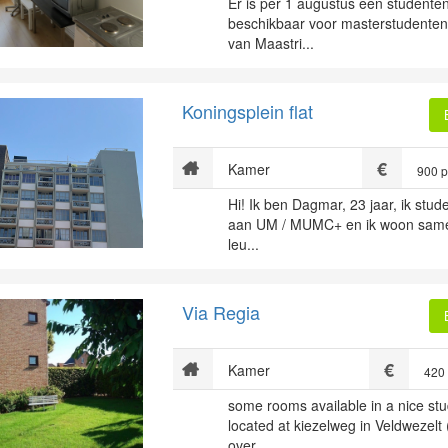
Er is per 1 augustus een student
beschikbaar voor masterstudenten
van Maastri...
Koningsplein flat
Kamer
900 
Hi! Ik ben Dagmar, 23 jaar, ik st
aan UM / MUMC+ en ik woon same
leu...
Via Regia
Kamer
420
some rooms available in a nice st
located at kiezelweg in Veldwezelt
over ...