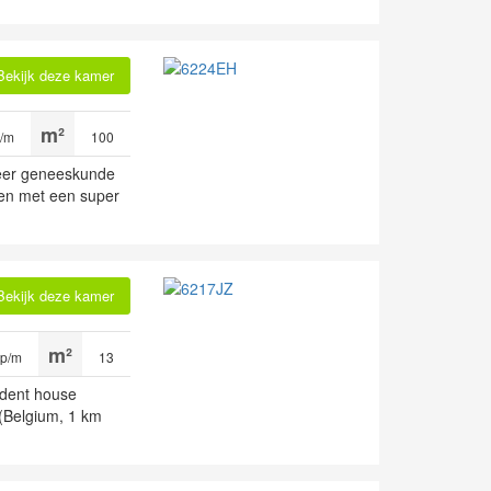
Bekijk deze kamer
p/m
100
udeer geneeskunde
n met een super
Bekijk deze kamer
 p/m
13
udent house
 (Belgium, 1 km