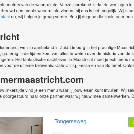
ierkante meters van de woonruimte. Vanzelfsprekend is dat de woningen 
rtrouwd een mooie woonruimte vinden, bij ons is het mogelijk. Wij staa
ontact
op, wij helpen je graag verder. Ben jij degene die zoekt naar een
richt
derland, we zijn aanbeland in Zuid-Limburg in het prachtige Maastric
a terug in de tijd en kom van alles te weten over de historie van de 
 jongeren. Het fantastische nachtleven in Maastricht moet je echt eens 
en voor de ultieme belevenis: Café Cliniq, Fessa en van Bommel. Ontd
amermaastricht.com
 linkerzijde vind je een menu waar jij jouw eisen kunt invullen. Wij s
rd je doorgestuurd naar onze partner waar wij nauw mee samenwerken. 
Tongerseweg