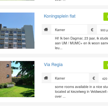
Koningsplein flat
Kamer
900 
Hi! Ik ben Dagmar, 23 jaar, ik st
aan UM / MUMC+ en ik woon same
leu...
Via Regia
Kamer
420
some rooms available in a nice st
located at kiezelweg in Veldwezelt
over ...