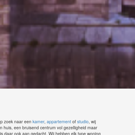
 Op zoek naar een
kamer
,
appartement
of
studio
, wij
in huis, een bruisend centrum vol gezelligheid maar
is daar ook aan gedacht. Wij hebben elk type woning