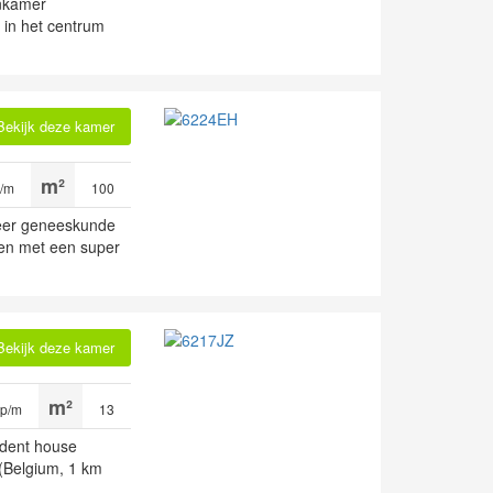
enkamer
 in het centrum
Bekijk deze kamer
p/m
100
udeer geneeskunde
n met een super
Bekijk deze kamer
 p/m
13
udent house
 (Belgium, 1 km