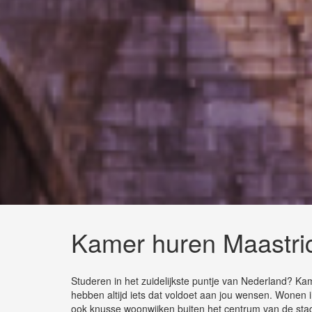
Kamer huren Maastri
Studeren in het zuidelijkste puntje van Nederland? K
hebben altijd iets dat voldoet aan jou wensen. Wonen i
ook knusse woonwijken buiten het centrum van de stad