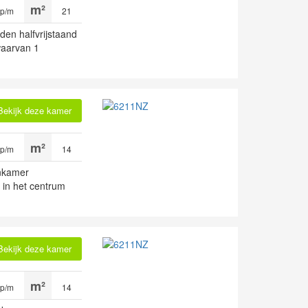
 p/m
21
n halfvrijstaand
waarvan 1
Bekijk deze kamer
 p/m
14
enkamer
 in het centrum
Bekijk deze kamer
 p/m
14