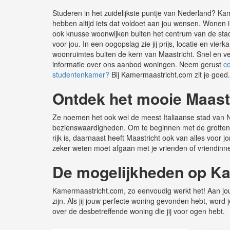
Studeren in het zuidelijkste puntje van Nederland? K
hebben altijd iets dat voldoet aan jou wensen. Wonen i
ook knusse woonwijken buiten het centrum van de stad
voor jou. In een oogopslag zie jij prijs, locatie en v
woonruimtes buiten de kern van Maastricht. Snel en ve
informatie over ons aanbod woningen. Neem gerust
c
studentenkamer?
Bij Kamermaastricht.com zit je goed.
Ontdek het mooie Maast
Ze noemen het ook wel de meest Italiaanse stad van Ne
bezienswaardigheden. Om te beginnen met de grotten, g
rijk is, daarnaast heeft Maastricht ook van alles voor
zeker weten moet afgaan met je vrienden of vriendinn
De mogelijkheden op K
Kamermaastricht.com, zo eenvoudig werkt het! Aan jouw
zijn. Als jij jouw perfecte woning gevonden hebt, wo
over de desbetreffende woning die jij voor ogen hebt.