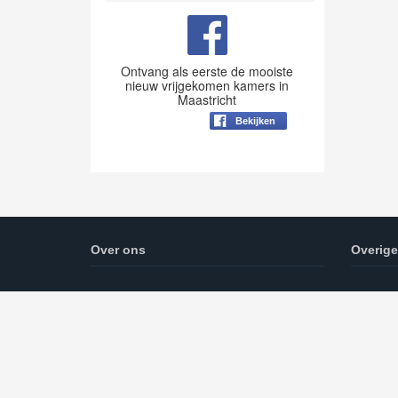
Ontvang als eerste de mooiste
nieuw vrijgekomen kamers in
Maastricht
Bekijken
Over ons
Overige
Op deze pagina vindt u alle informatie over
Kamer zo
het huren van kamers in Maastricht.
cookie e
Daarnaast zal er een blog worden
bijgehouden. kamermaastricht.com is
onderdeel van
Hureninnederland.com