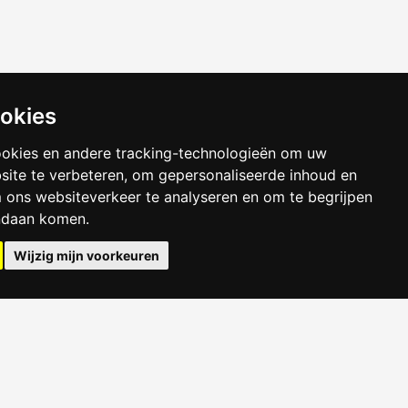
ookies
ookies en andere tracking-technologieën om uw
site te verbeteren, om gepersonaliseerde inhoud en
m ons websiteverkeer te analyseren en om te begrijpen
ndaan komen.
Wijzig mijn voorkeuren
Huren in Tilburg
Kamer Arnhem
Kamer Delft
Kamer Eindhoven
Kamer Haarlem