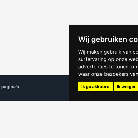
Wij gebruiken c
Wij maken gebruik van c
surfervaring op onze web
advertenties te tonen, o
waar onze bezoekers va
Ik ga akkoord
Ik weiger
 pagina's
Kamer websites
eken in Maastricht tips
Huren in Groningen
Kamer Amsterdam
n privacyverklaring
Kamer Breda
Kamer Den Haag
Kamer Enschede