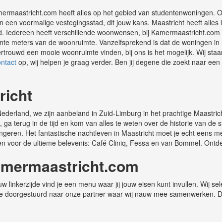
amermaastricht.com heeft alles op het gebied van studentenwoningen.
n een voormalige vestegingsstad, dit jouw kans. Maastricht heeft alles 
. Iedereen heeft verschillende woonwensen, bij Kamermaastricht.com 
ierkante meters van de woonruimte. Vanzelfsprekend is dat de woningen 
rtrouwd een mooie woonruimte vinden, bij ons is het mogelijk. Wij staa
ontact
op, wij helpen je graag verder. Ben jij degene die zoekt naar een
richt
derland, we zijn aanbeland in Zuid-Limburg in het prachtige Maastric
a terug in de tijd en kom van alles te weten over de historie van de 
 jongeren. Het fantastische nachtleven in Maastricht moet je echt eens 
en voor de ultieme belevenis: Café Cliniq, Fessa en van Bommel. Ontd
amermaastricht.com
 linkerzijde vind je een menu waar jij jouw eisen kunt invullen. Wij s
rd je doorgestuurd naar onze partner waar wij nauw mee samenwerken. 