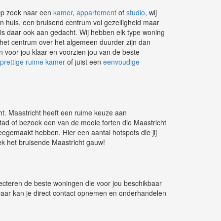
 Op zoek naar een
kamer
,
appartement
of
studio
, wij
in huis, een bruisend centrum vol gezelligheid maar
is daar ook aan gedacht. Wij hebben elk type woning
in het centrum over het algemeen duurder zijn dan
n voor jou klaar en voorzien jou van de beste
prettige ruime kamer
of juist een
eenvoudige
ht. Maastricht heeft een ruime keuze aan
stad of bezoek een van de mooie forten die Maastricht
meegemaakt hebben. Hier een aantal hotspots die jij
ek het bruisende Maastricht gauw!
electeren de beste woningen die voor jou beschikbaar
Daar kan je direct contact opnemen en onderhandelen