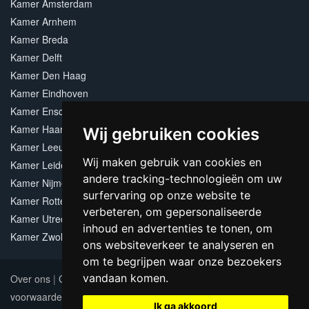
Kamer Amsterdam
Kamer Arnhem
Kamer Breda
Kamer Delft
Kamer Den Haag
Kamer Eindhoven
Kamer Enschede
Kamer Haarlem
Wij gebruiken cookies
Kamer Leeuwarden
Wij maken gebruik van cookies en
Kamer Leiden
andere tracking-technologieën om uw
Kamer Nijmegen
surfervaring op onze website te
Kamer Rotterdam
verbeteren, om gepersonaliseerde
Kamer Utrecht
inhoud en advertenties te tonen, om
Kamer Zwolle
ons websiteverkeer te analyseren en
om te begrijpen waar onze bezoekers
vandaan komen.
Over ons
|
Contact
|
Adverteren
|
Sitemap
|
Algemene
voorwaarden
Update cookies preferences
Ik ga akkoord