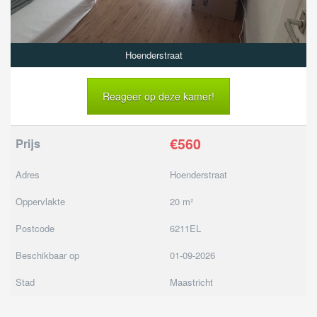
Hoenderstraat
Reageer op deze kamer!
€560
Prijs
Adres
Hoenderstraat
Oppervlakte
20 m²
Postcode
6211EL
Beschikbaar op
01-09-2026
Stad
Maastricht