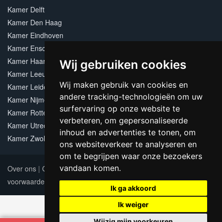
Kamer Delft
Kamer Den Haag
Kamer Eindhoven
Kamer Enschede
Kamer Haarlem
Wij gebruiken cookies
Kamer Leeuwarden
Wij maken gebruik van cookies en
Kamer Leiden
andere tracking-technologieën om uw
Kamer Nijmegen
surfervaring op onze website te
Kamer Rotterdam
verbeteren, om gepersonaliseerde
Kamer Utrecht
inhoud en advertenties te tonen, om
Kamer Zwolle
ons websiteverkeer te analyseren en
om te begrijpen waar onze bezoekers
vandaan komen.
Over ons
|
Contact
|
Adverteren
|
Sitemap
|
Algemene
voorwaarden
Update cookies preferences
Ik ga akkoord
Ik weiger
Wijzig mijn voorkeuren