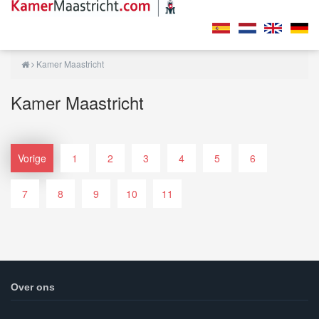
Kamer Maastricht
Kamer Maastricht
Vorige
1
2
3
4
5
6
7
8
9
10
11
Over ons