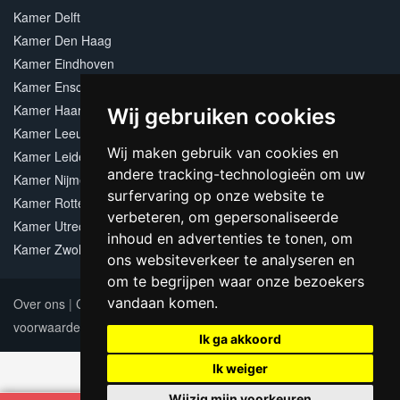
Kamer Delft
Kamer Den Haag
Kamer Eindhoven
Kamer Enschede
Kamer Haarlem
Wij gebruiken cookies
Kamer Leeuwarden
Wij maken gebruik van cookies en
Kamer Leiden
andere tracking-technologieën om uw
Kamer Nijmegen
surfervaring op onze website te
Kamer Rotterdam
verbeteren, om gepersonaliseerde
Kamer Utrecht
inhoud en advertenties te tonen, om
Kamer Zwolle
ons websiteverkeer te analyseren en
om te begrijpen waar onze bezoekers
vandaan komen.
Over ons
|
Contact
|
Adverteren
|
Sitemap
|
Algemene
voorwaarden
Update cookies preferences
Ik ga akkoord
Ik weiger
Wijzig mijn voorkeuren