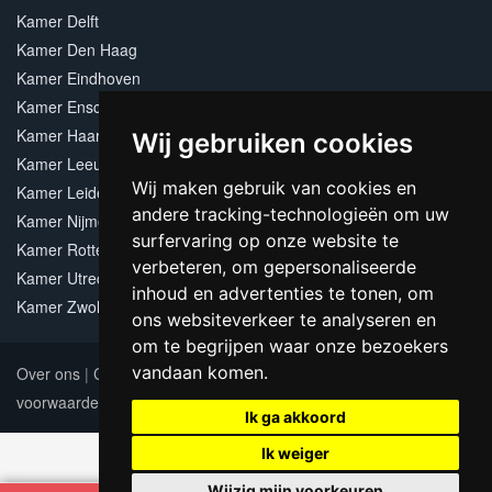
Kamer Delft
Kamer Den Haag
Kamer Eindhoven
Kamer Enschede
Kamer Haarlem
Wij gebruiken cookies
Kamer Leeuwarden
Wij maken gebruik van cookies en
Kamer Leiden
andere tracking-technologieën om uw
Kamer Nijmegen
surfervaring op onze website te
Kamer Rotterdam
verbeteren, om gepersonaliseerde
Kamer Utrecht
inhoud en advertenties te tonen, om
Kamer Zwolle
ons websiteverkeer te analyseren en
om te begrijpen waar onze bezoekers
vandaan komen.
Over ons
|
Contact
|
Adverteren
|
Sitemap
|
Algemene
voorwaarden
Update cookies preferences
Ik ga akkoord
Ik weiger
Wijzig mijn voorkeuren