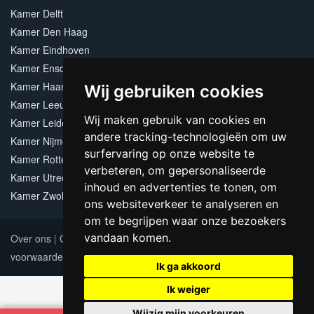
Kamer Delft
Kamer Den Haag
Kamer Eindhoven
Kamer Enschede
Kamer Haarlem
Wij gebruiken cookies
Kamer Leeuwarden
Wij maken gebruik van cookies en
Kamer Leiden
andere tracking-technologieën om uw
Kamer Nijmegen
surfervaring op onze website te
Kamer Rotterdam
verbeteren, om gepersonaliseerde
Kamer Utrecht
inhoud en advertenties te tonen, om
Kamer Zwolle
ons websiteverkeer te analyseren en
om te begrijpen waar onze bezoekers
vandaan komen.
Over ons
|
Contact
|
Adverteren
|
Sitemap
|
Algemene
voorwaarden
Update cookies preferences
Ik ga akkoord
Ik weiger
Wijzig mijn voorkeuren