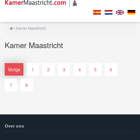
Kamer Maastricht
Kamer Maastricht
Vorige
1
2
3
4
5
6
7
8
Over ons